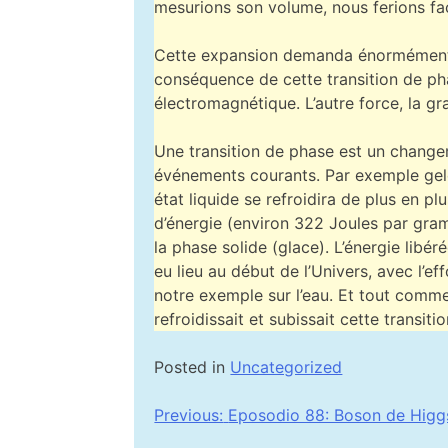
mesurions son volume, nous ferions fac
Cette expansion demanda énormément d’
conséquence de cette transition de phas
électromagnétique. L’autre force, la gra
Une transition de phase est un changem
événements courants. Par exemple geler 
état liquide se refroidira de plus en p
d’énergie (environ 322 Joules par gramm
la phase solide (glace). L’énergie libé
eu lieu au début de l’Univers, avec l’e
notre exemple sur l’eau. Et tout comme
refroidissait et subissait cette transiti
Posted in
Uncategorized
Navigation
Previous:
Eposodio 88: Boson de Higg