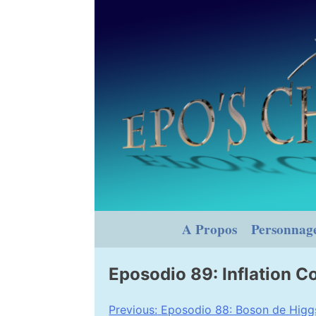
Skip
to
content
A Propos
Personnag
Eposodio 89: Inflation 
Navigation
Previous:
Eposodio 88: Boson de Higg