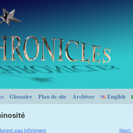
es
Glossaire
Plan de site
Archiver
English
minosité
durent pas infiniment
Next: