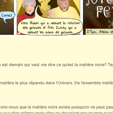
 est demain qui veut me dire ce qu’est la matière noire? Te
 matière le plus répandu dans l’Univers. De l’ensemble matiè
ns-nous que la matière noire existe puisqu’on ne peut pas 
e sur elles mêmes mais elles ne devraient pas tourner aussi