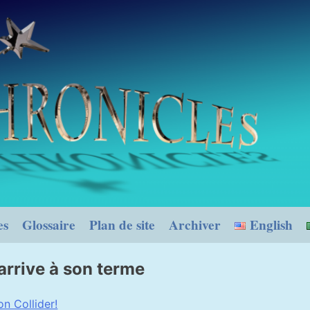
es
Glossaire
Plan de site
Archiver
English
 arrive à son terme
on Collider!