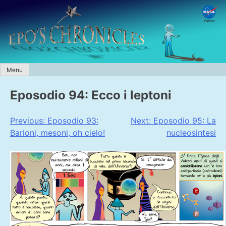
Skip
to
content
Menu
Eposodio 94: Ecco i leptoni
Navigazione
Previous:
Eposodio 93:
Next:
Eposodio 95: La
Barioni, mesoni, oh cielo!
nucleosintesi
articoli